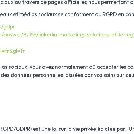
ociaux au travers de pages officielles nous permettant 
seaux et médias sociaux se conforment au RGPD en consul
s/gdpr
in/answer/87158/linkedin-marketing-solutions-et-le-r
hl=fr&gl=fr
dias sociaux, vous avez normalement dû accepter les cond
des données personnelles laissées par vos soins sur ceux
PD/GDPR) est une loi sur la vie privée édictée par l’Un